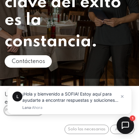
clave del exito
es la
constancia.
Contáctenos
Utilizamos cookies para ofrecerle una mejor
experiencia de usuario en este sitio web.
Política de Cookies
Solo las necesarias
Acepto